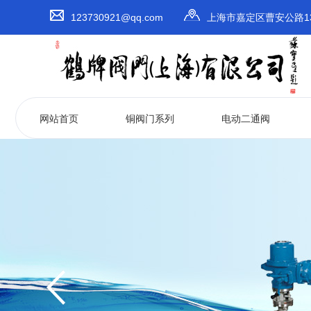
123730921@qq.com
上海市嘉定区曹安公路13
网站首页
铜阀门系列
电动二通阀