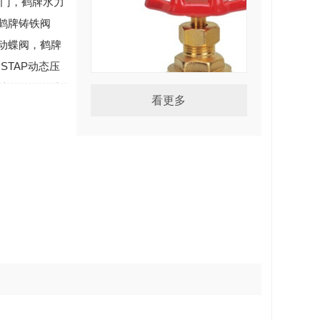
阀门，鹤牌水力
鹤牌铸铁阀
动蝶阀，鹤牌
STAP动态压
锤消除器，篮式
看更多
纹管闸阀，德
黄铜闸阀
子蒸汽电动二
多年生产和研