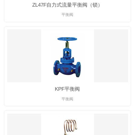
ZL47F自力式流量平衡阀（锁）
平衡阀
KPF平衡阀
平衡阀