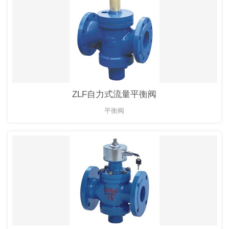
ZLF自力式流量平衡阀
平衡阀