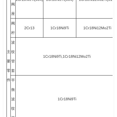
阀
座
阀
2Cr13
1Cr18Ni9Ti
1Cr18Ni12Mo2Ti
杆
波
主
纹
1Cr18Ni9Ti,1Cr18Ni12Mo2Ti
要
管
零
套
件
平
衡
波
1Cr18Ni9Ti
纹