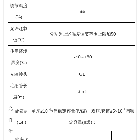
调节精度
±5
(%)
允许超载
分别为上述温度调节范围上限加50
值(℃)
使用环境
-40∼+80
温度(℃)
安装接头
G1"
毛细管长
3,5,8
度(m)
允
-4
-3
硬密封
单座≤10
×阀额定容量(IV级)；双座,套筒≤5×10
阀额
许
(L/h)
定容量(II级)；
泄
软密封