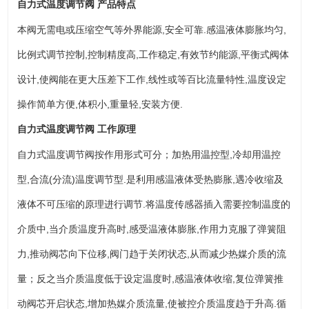
自力式温度调节阀
产品特点
本阀无需电或压缩空气等外界能源,安全可靠.感温液体膨胀均匀,
比例式调节控制,控制精度高,工作稳定,有效节约能源,平衡式阀体
设计,使阀能在更大压差下工作,线性或等百比流量特性,温度设定
操作简单方便,体积小,重量轻,安装方便.
自力式温度调节阀
工作原理
自力式温度调节阀按作用形式可分；加热用温控型,冷却用温控
型,合流(分流)温度调节型.是利用感温液体受热膨胀,遇冷收缩及
液体不可压缩的原理进行调节.将温度传感器插入需要控制温度的
介质中,当介质温度升高时,感受温液体膨胀,作用力克服了弹簧阻
力,推动阀芯向下位移,阀门趋于关闭状态,从而减少热媒介质的流
量；反之当介质温度低于设定温度时,感温液体收缩,复位弹簧推
动阀芯开启状态,增加热媒介质流量,使被控介质温度趋于升高.循