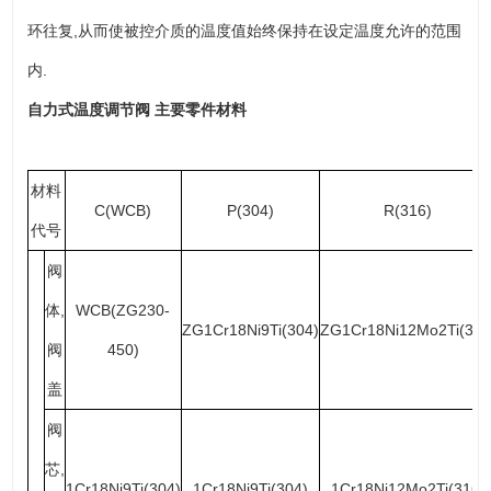
环往复,从而使被控介质的温度值始终保持在设定温度允许的范围
内.
自力式温度调节阀
主要零件材料
材料
C(WCB)
P(304)
R(316)
代号
阀
体,
WCB(ZG230-
ZG1Cr18Ni9Ti(304)
ZG1Cr18Ni12Mo2Ti(316
阀
450)
盖
阀
芯,
1Cr18Ni9Ti(304)
1Cr18Ni9Ti(304)
1Cr18Ni12Mo2Ti(316)